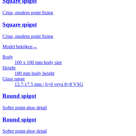
Square spigot
Crisp, modern point fixing
Square spigot
Crisp, modern point fixing
Model bekijken
→
Body
100 x 100 mm body size
Height
180 mm body height
Glass range
12.7-17.5 mm / 6+6 veya 8+8 VSG
Round spigot
Softer point-shoe detail
Round spigot
Softer point-shoe detail