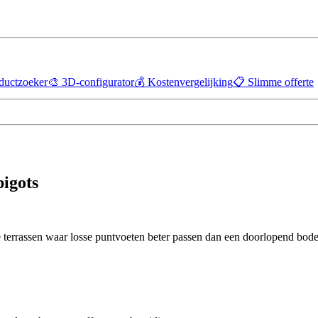
ductzoeker
🎨
3D-configurator
💰
Kostenvergelijking
📋
Slimme offerte
pigots
 terrassen waar losse puntvoeten beter passen dan een doorlopend bode