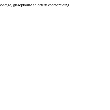
montage, glasopbouw en offertevoorbereiding.
Capaciteit
1.5
kN/m
0.5
kN/m
GLASS
Toegepaste belasting
0.0
kN/m
Veiligheidsmarge
:
100
%