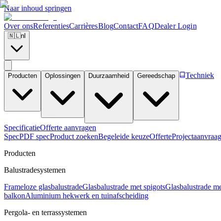
Naar inhoud springen
Over ons
Referenties
Carrières
Blog
Contact
FAQ
Dealer Login
🇳🇱
nl
Techniek
Producten
Oplossingen
Duurzaamheid
Gereedschap
Specificatie
Offerte aanvragen
Spec
PDF spec
Product zoeken
Begeleide keuze
Offerte
Projectaanvraa
Producten
Balustradesystemen
Frameloze glasbalustrade
Glasbalustrade met spigots
Glasbalustrade me
balkon
Aluminium hekwerk en tuinafscheiding
Pergola- en terrassystemen