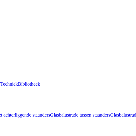
g
Techniek
Bibliotheek
t achterliggende staanders
Glasbalustrade tussen staanders
Glasbalustrad