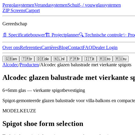
Pergolasystemen
Verandasystemen
Schuif- / vouwglassystemen
ZIP Screens
Carport
Gereedschap
📄
Specificatiebouwer
🏗️
Projectplanner
🔍
Technische controle
✨
Pro
Over ons
Referenties
Carrières
Blog
Contact
FAQ
Dealer Login
🇬🇧
en
🇹🇷
tr
🇩🇪
de
🇳🇱
nl
🇫🇷
fr
🇮🇹
it
🇷🇴
ro
🇷🇺
ru
Alcodec
/
Producten
/
Alcodec glazen balustrade met vierkante spigots
Alcodec glazen balustrade met vierkante s
6+6mm glas — vierkante spigotbevestiging
Spigot-gemonteerde glazen balustrade voor villa-balkons en compacte
MODELKEUZE
Spigot shoe form selection