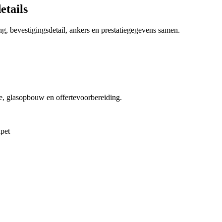
etails
ing, bevestigingsdetail, ankers en prestatiegegevens samen.
e, glasopbouw en offertevoorbereiding.
apet