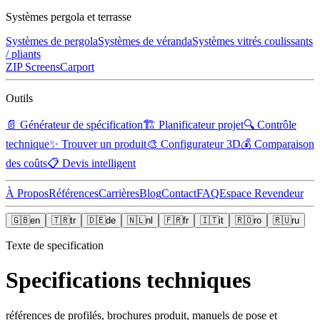
Systèmes pergola et terrasse
Systèmes de pergola
Systèmes de véranda
Systèmes vitrés coulissants
/ pliants
ZIP Screens
Carport
Outils
📄
Générateur de spécification
🏗️
Planificateur projet
🔍
Contrôle
technique
✨
Trouver un produit
🎨
Configurateur 3D
💰
Comparaison
des coûts
📋
Devis intelligent
À Propos
Références
Carrières
Blog
Contact
FAQ
Espace Revendeur
🇬🇧
en
🇹🇷
tr
🇩🇪
de
🇳🇱
nl
🇫🇷
fr
🇮🇹
it
🇷🇴
ro
🇷🇺
ru
Texte de specification
Specifications techniques
références de profilés, brochures produit, manuels de pose et