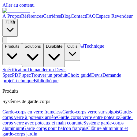
Aller au contenu
À Propos
Références
Carrières
Blog
Contact
FAQ
Espace Revendeur
🇫🇷
fr
Technique
Produits
Solutions
Durabilité
Outils
Spécification
Demander un Devis
Spec
PDF spec
Trouver un produit
Choix guidé
Devis
Demande
projet
Technique
Bibliothèque
Produits
Systèmes de garde-corps
Garde-corps en verre frameless
Garde-corps verre sur spigots
Garde-
corps verre à poteaux arrière
Garde-corps verre entre poteaux
Garde-
corps verre avec poteaux et main courante
Système garde-corps
aluminium
Garde-corps pour balcon français
Clôture aluminium et
garde-corps jardin