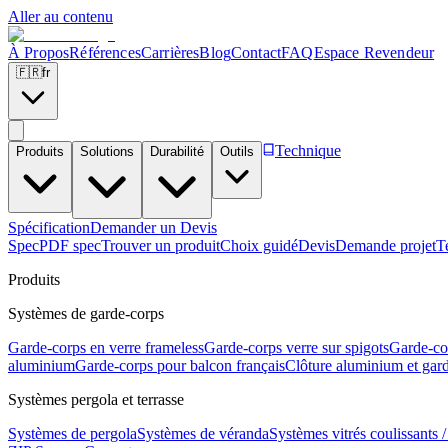
Aller au contenu
À Propos
Références
Carrières
Blog
Contact
FAQ
Espace Revendeur
🇫🇷
fr
Technique
Produits
Solutions
Durabilité
Outils
Spécification
Demander un Devis
Spec
PDF spec
Trouver un produit
Choix guidé
Devis
Demande projet
T
Produits
Systèmes de garde-corps
Garde-corps en verre frameless
Garde-corps verre sur spigots
Garde-cor
aluminium
Garde-corps pour balcon français
Clôture aluminium et gard
Systèmes pergola et terrasse
Systèmes de pergola
Systèmes de véranda
Systèmes vitrés coulissants /