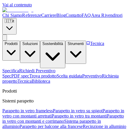
Vai al contenuto
Chi Siamo
Referenze
Carriere
Blog
Contatto
FAQ
Area Rivenditori
🇮🇹
it
Tecnica
Prodotti
Soluzioni
Sostenibilità
Strumenti
Specifica
Richiedi Preventivo
Spec
PDF spec
Trova prodotto
Scelta guidata
Preventivo
Richiesta
progetto
Tecnica
Biblioteca
Prodotti
Sistemi parapetto
Parapetto in vetro frameless
Parapetto in vetro su spigot
Parapetto in
vetro con montanti arretrati
Parapetto in vetro tra montanti
Parapetto
in vetro con montanti e corrimano
Sistema parapetto in
alluminio
Parapetto per balcone alla francese
Recinzione in alluminio