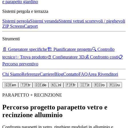
e parapetto giardino
Sistemi pergola e terrazza
Sistemi pergola
Sistemi veranda
Sistemi vetrati scorrevoli / pieghevoli
ZIP Screens
Carport
Strumenti
📄
Generatore specifiche
🏗️
Pianificatore progetto
🔍
Controllo
tecnico
✨
Trova prodotto
🎨
Configuratore 3D
💰
Confronto costi
📋
Percorso preventivo
Chi Siamo
Referenze
Carriere
Blog
Contatto
FAQ
Area Rivenditori
🇬🇧
en
🇹🇷
tr
🇩🇪
de
🇳🇱
nl
🇫🇷
fr
🇮🇹
it
🇷🇴
ro
🇷🇺
ru
PARAPETTO + RECINZIONE
Percorso progetto parapetto vetro e
recinzione alluminio
Confronta parapetti in vetro, ringhiere modulari in alluminio e