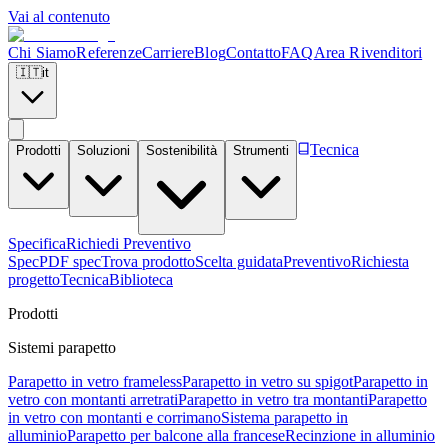
Vai al contenuto
Chi Siamo
Referenze
Carriere
Blog
Contatto
FAQ
Area Rivenditori
🇮🇹
it
Tecnica
Prodotti
Soluzioni
Sostenibilità
Strumenti
Specifica
Richiedi Preventivo
Spec
PDF spec
Trova prodotto
Scelta guidata
Preventivo
Richiesta
progetto
Tecnica
Biblioteca
Prodotti
Sistemi parapetto
Parapetto in vetro frameless
Parapetto in vetro su spigot
Parapetto in
vetro con montanti arretrati
Parapetto in vetro tra montanti
Parapetto
in vetro con montanti e corrimano
Sistema parapetto in
alluminio
Parapetto per balcone alla francese
Recinzione in alluminio