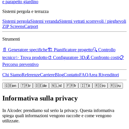
e parapetto giardino
Sistemi pergola e terrazza
Sistemi pergola
Sistemi veranda
Sistemi vetrati scorrevoli / pieghevoli
ZIP Screens
Carport
Strumenti
📄
Generatore specifiche
🏗️
Pianificatore progetto
🔍
Controllo
tecnico
✨
Trova prodotto
🎨
Configuratore 3D
💰
Confronto costi
📋
Percorso preventivo
Chi Siamo
Referenze
Carriere
Blog
Contatto
FAQ
Area Rivenditori
🇬🇧
en
🇹🇷
tr
🇩🇪
de
🇳🇱
nl
🇫🇷
fr
🇮🇹
it
🇷🇴
ro
🇷🇺
ru
Informativa sulla privacy
In Alcodec prendiamo sul serio la privacy. Questa informativa
spiega quali informazioni vengono raccolte e come vengono
utilizzate.