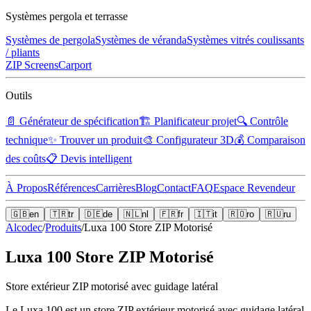
Systèmes pergola et terrasse
Systèmes de pergola
Systèmes de véranda
Systèmes vitrés coulissants
/ pliants
ZIP Screens
Carport
Outils
📄
Générateur de spécification
🏗️
Planificateur projet
🔍
Contrôle
technique
✨
Trouver un produit
🎨
Configurateur 3D
💰
Comparaison
des coûts
📋
Devis intelligent
À Propos
Références
Carrières
Blog
Contact
FAQ
Espace Revendeur
🇬🇧
en
🇹🇷
tr
🇩🇪
de
🇳🇱
nl
🇫🇷
fr
🇮🇹
it
🇷🇴
ro
🇷🇺
ru
Alcodec
/
Produits
/
Luxa 100 Store ZIP Motorisé
Luxa 100 Store ZIP Motorisé
Store extérieur ZIP motorisé avec guidage latéral
Le Luxa 100 est un store ZIP extérieur motorisé avec guidage latéral