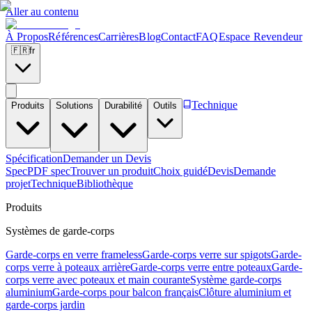
Aller au contenu
À Propos
Références
Carrières
Blog
Contact
FAQ
Espace Revendeur
🇫🇷
fr
Technique
Produits
Solutions
Durabilité
Outils
Spécification
Demander un Devis
Spec
PDF spec
Trouver un produit
Choix guidé
Devis
Demande
projet
Technique
Bibliothèque
Produits
Systèmes de garde-corps
Garde-corps en verre frameless
Garde-corps verre sur spigots
Garde-
corps verre à poteaux arrière
Garde-corps verre entre poteaux
Garde-
corps verre avec poteaux et main courante
Système garde-corps
aluminium
Garde-corps pour balcon français
Clôture aluminium et
garde-corps jardin