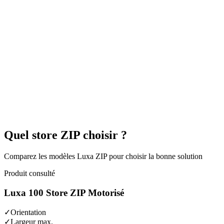
de vibrer ou de sortir. La tenue au vent se vérifie selon les
dimensions, la toile et l'exposition; les rails ZIP limitent nettement les
vibrations par rapport à un store classique.
Est-il résistant au vent ?
+
Oui, le système de rails ZIP permet une vérification vent selon les
dimensions, la toile et l’exposition du projet.
Peut-il être intégré dans une pergola ?
+
Oui, le Luxa 100 se monte directement sur les profils de pergola
Alcodec pour une protection latérale complète.
Quelles options de tissu sont disponibles ?
+
Tissu screen Serge Ferrari avec transparence 1%, 3%, 5% ou 10%.
Couleurs selon nuancier.
Quelle est la durée de garantie ?
+
Garantie structurelle de 10 ans et garantie de surface de 5 ans.
Quel store ZIP choisir ?
Comparez les modèles Luxa ZIP pour choisir la bonne solution
Produit consulté
Luxa 100 Store ZIP Motorisé
✓
Orientation
✓
Largeur max.