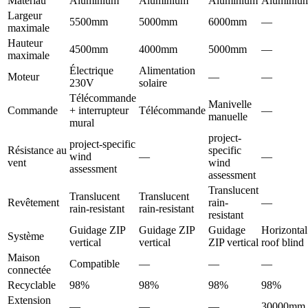
Matériau
Aluminium
Aluminium
Aluminium
Aluminiu
Largeur
5500mm
5000mm
6000mm
—
maximale
Hauteur
4500mm
4000mm
5000mm
—
maximale
Électrique
Alimentation
Moteur
—
—
230V
solaire
Télécommande
Manivelle
Commande
+ interrupteur
Télécommande
—
manuelle
mural
project-
project-specific
Résistance au
specific
wind
—
—
vent
wind
assessment
assessment
Translucent
Translucent
Translucent
Revêtement
rain-
—
rain-resistant
rain-resistant
resistant
Guidage ZIP
Guidage ZIP
Guidage
Horizontal
Système
vertical
vertical
ZIP vertical
roof blind
Maison
Compatible
—
—
—
connectée
Recyclable
98%
98%
98%
98%
Extension
—
—
—
30000mm