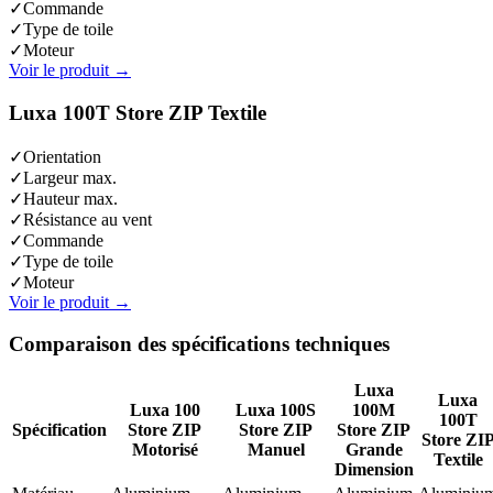
✓
Commande
✓
Type de toile
✓
Moteur
Voir le produit
→
Luxa 100T Store ZIP Textile
✓
Orientation
✓
Largeur max.
✓
Hauteur max.
✓
Résistance au vent
✓
Commande
✓
Type de toile
✓
Moteur
Voir le produit
→
Comparaison des spécifications techniques
Luxa
Luxa
Luxa 100
Luxa 100S
100M
100T
Spécification
Store ZIP
Store ZIP
Store ZIP
Store ZI
Motorisé
Manuel
Grande
Textile
Dimension