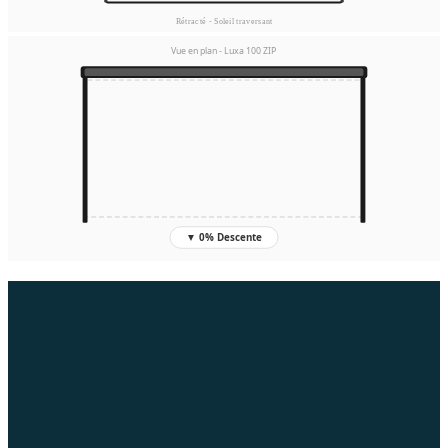
Rétracté - Soleil traversant
Vue en plan - Luxa 100 ZIP
▼
0
%
Descente