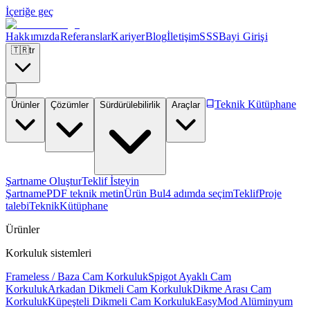
İçeriğe geç
Hakkımızda
Referanslar
Kariyer
Blog
İletişim
SSS
Bayi Girişi
🇹🇷
tr
Teknik Kütüphane
Ürünler
Çözümler
Sürdürülebilirlik
Araçlar
Şartname Oluştur
Teklif İsteyin
Şartname
PDF teknik metin
Ürün Bul
4 adımda seçim
Teklif
Proje
talebi
Teknik
Kütüphane
Ürünler
Korkuluk sistemleri
Frameless / Baza Cam Korkuluk
Spigot Ayaklı Cam
Korkuluk
Arkadan Dikmeli Cam Korkuluk
Dikme Arası Cam
Korkuluk
Küpeşteli Dikmeli Cam Korkuluk
EasyMod Alüminyum