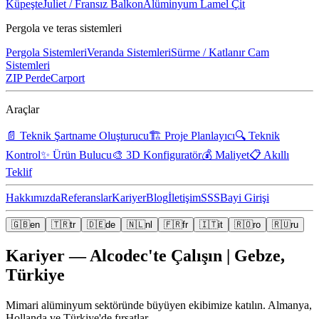
Küpeşte
Juliet / Fransız Balkon
Alüminyum Lamel Çit
Pergola ve teras sistemleri
Pergola Sistemleri
Veranda Sistemleri
Sürme / Katlanır Cam
Sistemleri
ZIP Perde
Carport
Araçlar
📄
Teknik Şartname Oluşturucu
🏗️
Proje Planlayıcı
🔍
Teknik
Kontrol
✨
Ürün Bulucu
🎨
3D Konfiguratör
💰
Maliyet
📋
Akıllı
Teklif
Hakkımızda
Referanslar
Kariyer
Blog
İletişim
SSS
Bayi Girişi
🇬🇧
en
🇹🇷
tr
🇩🇪
de
🇳🇱
nl
🇫🇷
fr
🇮🇹
it
🇷🇴
ro
🇷🇺
ru
Kariyer — Alcodec'te Çalışın | Gebze,
Türkiye
Mimari alüminyum sektöründe büyüyen ekibimize katılın. Almanya,
Hollanda ve Türkiye'de fırsatlar.