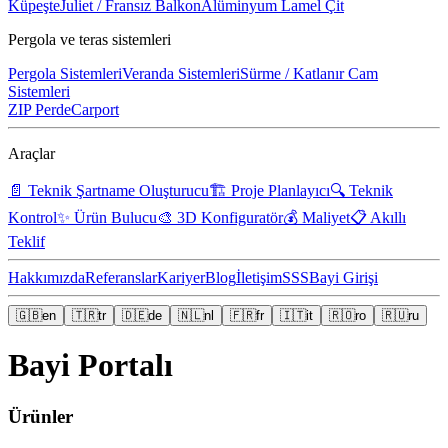
Küpeşte
Juliet / Fransız Balkon
Alüminyum Lamel Çit
Pergola ve teras sistemleri
Pergola Sistemleri
Veranda Sistemleri
Sürme / Katlanır Cam
Sistemleri
ZIP Perde
Carport
Araçlar
📄
Teknik Şartname Oluşturucu
🏗️
Proje Planlayıcı
🔍
Teknik
Kontrol
✨
Ürün Bulucu
🎨
3D Konfiguratör
💰
Maliyet
📋
Akıllı
Teklif
Hakkımızda
Referanslar
Kariyer
Blog
İletişim
SSS
Bayi Girişi
🇬🇧
en
🇹🇷
tr
🇩🇪
de
🇳🇱
nl
🇫🇷
fr
🇮🇹
it
🇷🇴
ro
🇷🇺
ru
Bayi Portalı
Ürünler