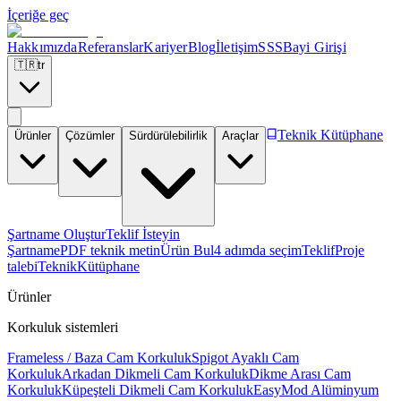
İçeriğe geç
Hakkımızda
Referanslar
Kariyer
Blog
İletişim
SSS
Bayi Girişi
🇹🇷
tr
Teknik Kütüphane
Ürünler
Çözümler
Sürdürülebilirlik
Araçlar
Şartname Oluştur
Teklif İsteyin
Şartname
PDF teknik metin
Ürün Bul
4 adımda seçim
Teklif
Proje
talebi
Teknik
Kütüphane
Ürünler
Korkuluk sistemleri
Frameless / Baza Cam Korkuluk
Spigot Ayaklı Cam
Korkuluk
Arkadan Dikmeli Cam Korkuluk
Dikme Arası Cam
Korkuluk
Küpeşteli Dikmeli Cam Korkuluk
EasyMod Alüminyum