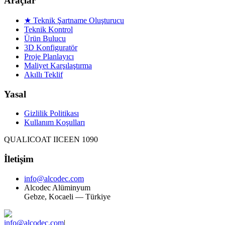
Araçlar
★ Teknik Şartname Oluşturucu
Teknik Kontrol
Ürün Bulucu
3D Konfiguratör
Proje Planlayıcı
Maliyet Karşılaştırma
Akıllı Teklif
Yasal
Gizlilik Politikası
Kullanım Koşulları
QUALICOAT II
CE
EN 1090
İletişim
info@alcodec.com
Alcodec Alüminyum
Gebze, Kocaeli — Türkiye
info@alcodec.com
|