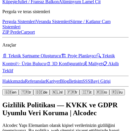
Küpeşte
Juliet / Fransız Balkon
Alüminyum Lamel Çit
Pergola ve teras sistemleri
Pergola Sistemleri
Veranda Sistemleri
Sürme / Katlanır Cam
Sistemleri
ZIP Perde
Carport
Araçlar
📄
Teknik Şartname Oluşturucu
🏗️
Proje Planlayıcı
🔍
Teknik
Kontrol
✨
Ürün Bulucu
🎨
3D Konfiguratör
💰
Maliyet
📋
Akıllı
Teklif
Hakkımızda
Referanslar
Kariyer
Blog
İletişim
SSS
Bayi Girişi
🇬🇧
en
🇹🇷
tr
🇩🇪
de
🇳🇱
nl
🇫🇷
fr
🇮🇹
it
🇷🇴
ro
🇷🇺
ru
Gizlilik Politikası — KVKK ve GDPR
Uyumlu Veri Koruma | Alcodec
Alcodec Yapı Elemanları olarak kişisel verilerinizin gizliliğini
önemsiyoruz. Bu politika, web sitemizi ziyaret ettiğinizde hangi