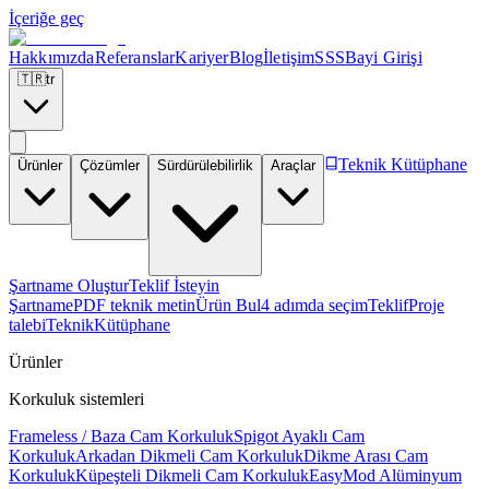
İçeriğe geç
Hakkımızda
Referanslar
Kariyer
Blog
İletişim
SSS
Bayi Girişi
🇹🇷
tr
Teknik Kütüphane
Ürünler
Çözümler
Sürdürülebilirlik
Araçlar
Şartname Oluştur
Teklif İsteyin
Şartname
PDF teknik metin
Ürün Bul
4 adımda seçim
Teklif
Proje
talebi
Teknik
Kütüphane
Ürünler
Korkuluk sistemleri
Frameless / Baza Cam Korkuluk
Spigot Ayaklı Cam
Korkuluk
Arkadan Dikmeli Cam Korkuluk
Dikme Arası Cam
Korkuluk
Küpeşteli Dikmeli Cam Korkuluk
EasyMod Alüminyum