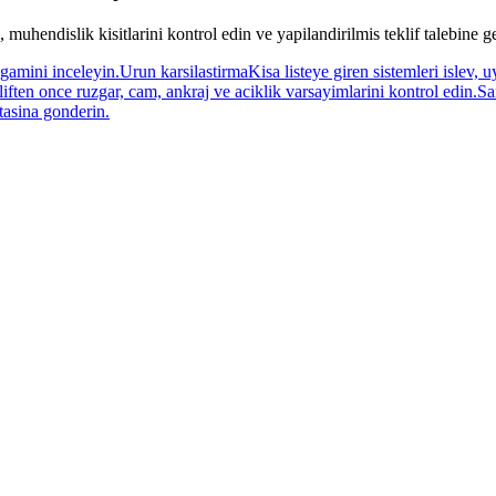
, muhendislik kisitlarini kontrol edin ve yapilandirilmis teklif talebine g
gamini inceleyin.
Urun karsilastirma
Kisa listeye giren sistemleri islev,
iften once ruzgar, cam, ankraj ve aciklik varsayimlarini kontrol edin.
Sa
otasina gonderin.