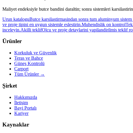
Maliyet endeksiyle butce bandini daraltin; sonra sistemleri karsilastirin
Urun katalogu
Butce karsilastirmasindan sonra tum aluminyum sistem 
ve proje tipini en uygun sistemle eslestirin.
Muhendislik on kontrol
Tekl
inceleyin.
Akilli teklif
Olcu ve proje detaylarini yapilandirilmis teklif r
Ürünler
Korkuluk ve Güvenlik
Teras ve Bahçe
Güneş Kontrolü
Carport
Tüm Ürünler
→
Şirket
Hakkımızda
İletişim
Bayi Portalı
Kariyer
Kaynaklar