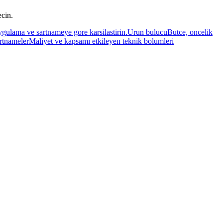
ecin.
 uygulama ve sartnameye gore karsilastirin.
Urun bulucu
Butce, oncelik
rtnameler
Maliyet ve kapsamı etkileyen teknik bolumleri