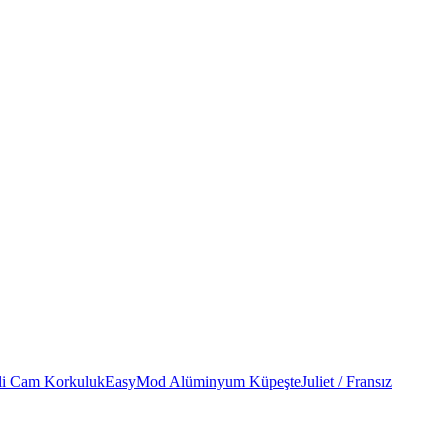
li Cam Korkuluk
EasyMod Alüminyum Küpeşte
Juliet / Fransız