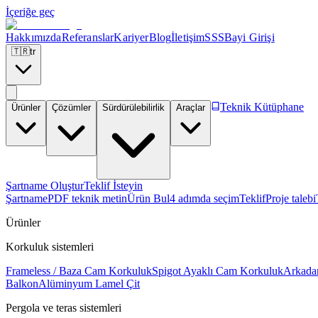
İçeriğe geç
Hakkımızda
Referanslar
Kariyer
Blog
İletişim
SSS
Bayi Girişi
🇹🇷
tr
Teknik Kütüphane
Ürünler
Çözümler
Sürdürülebilirlik
Araçlar
Şartname Oluştur
Teklif İsteyin
Şartname
PDF teknik metin
Ürün Bul
4 adımda seçim
Teklif
Proje talebi
Ürünler
Korkuluk sistemleri
Frameless / Baza Cam Korkuluk
Spigot Ayaklı Cam Korkuluk
Arkada
Balkon
Alüminyum Lamel Çit
Pergola ve teras sistemleri