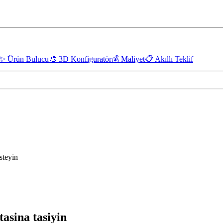
✨
Ürün Bulucu
🎨
3D Konfiguratör
💰
Maliyet
📋
Akıllı Teklif
isteyin
tasina tasiyin