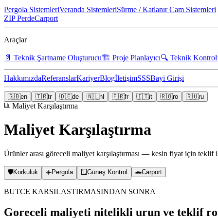
Pergola Sistemleri
Veranda Sistemleri
Sürme / Katlanır Cam Sistemleri
ZIP Perde
Carport
Araçlar
📄
Teknik Şartname Oluşturucu
🏗️
Proje Planlayıcı
🔍
Teknik Kontrol
Hakkımızda
Referanslar
Kariyer
Blog
İletişim
SSS
Bayi Girişi
🇬🇧
en
🇹🇷
tr
🇩🇪
de
🇳🇱
nl
🇫🇷
fr
🇮🇹
it
🇷🇴
ro
🇷🇺
ru
Maliyet Karşılaştırma
Maliyet Karşılaştırma
Ürünler arası göreceli maliyet karşılaştırması — kesin fiyat için teklif 
🛡️
Korkuluk
☀️
Pergola
🪟
Güneş Kontrol
🚗
Carport
BUTCE KARSILASTIRMASINDAN SONRA
Goreceli maliyeti nitelikli urun ve teklif ro