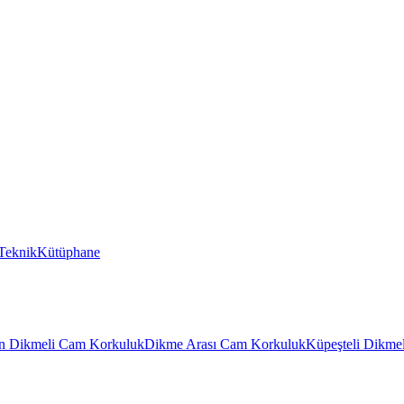
Teknik
Kütüphane
n Dikmeli Cam Korkuluk
Dikme Arası Cam Korkuluk
Küpeşteli Dikme