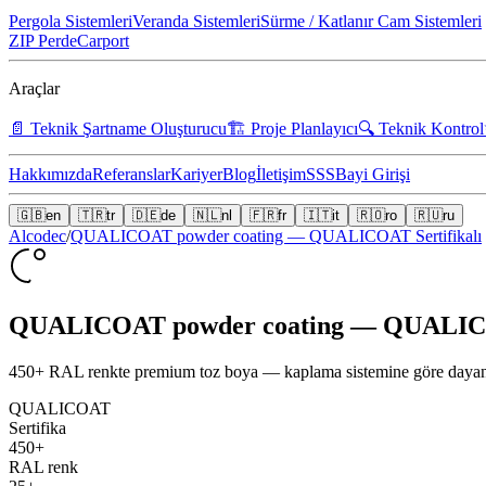
Pergola Sistemleri
Veranda Sistemleri
Sürme / Katlanır Cam Sistemleri
ZIP Perde
Carport
Araçlar
📄
Teknik Şartname Oluşturucu
🏗️
Proje Planlayıcı
🔍
Teknik Kontrol
Hakkımızda
Referanslar
Kariyer
Blog
İletişim
SSS
Bayi Girişi
🇬🇧
en
🇹🇷
tr
🇩🇪
de
🇳🇱
nl
🇫🇷
fr
🇮🇹
it
🇷🇴
ro
🇷🇺
ru
Alcodec
/
QUALICOAT powder coating — QUALICOAT Sertifikalı
QUALICOAT powder coating — QUALICOA
450+ RAL renkte premium toz boya — kaplama sistemine göre dayan
QUALICOAT
Sertifika
450+
RAL renk