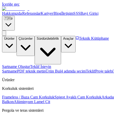
İçeriğe geç
Hakkımızda
Referanslar
Kariyer
Blog
İletişim
SSS
Bayi Girişi
🇹🇷
tr
Teknik Kütüphane
Ürünler
Çözümler
Sürdürülebilirlik
Araçlar
Şartname Oluştur
Teklif İsteyin
Şartname
PDF teknik metin
Ürün Bul
4 adımda seçim
Teklif
Proje talebi
Ürünler
Korkuluk sistemleri
Frameless / Baza Cam Korkuluk
Spigot Ayaklı Cam Korkuluk
Arkada
Balkon
Alüminyum Lamel Çit
Pergola ve teras sistemleri