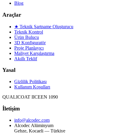
Blog
Araçlar
★ Teknik Şartname Oluşturucu
Teknik Kontrol
Ürün Bulucu
3D Konfiguratör
Proje Planlayıcı
Maliyet Karşılaştırma
Akıllı Teklif
Yasal
Gizlilik Politikası
Kullanım Koşulları
QUALICOAT II
CE
EN 1090
İletişim
info@alcodec.com
Alcodec Alüminyum
Gebze, Kocaeli — Türkiye