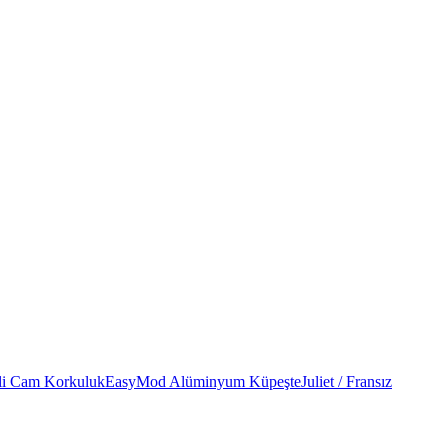
li Cam Korkuluk
EasyMod Alüminyum Küpeşte
Juliet / Fransız