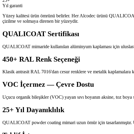
25+
Yıl garanti
Yüzey kalitesi ürün ömrünü belirler. Her Alcodec ürünü QUALICOAT 
çizilme ve solmaya direnen bir yüzeydir.
QUALICOAT Sertifikası
QUALICOAT mimaride kullanılan alüminyum kaplaması için uluslararası 
450+ RAL Renk Seçeneği
Klasik antrasit RAL 7016'dan cesur renklere ve metalik kaplamalara k
VOC İçermez — Çevre Dostu
Uçucu organik bileşikler (VOC) yayan sıvı boyanın aksine, toz boya sıf
25+ Yıl Dayanıklılık
QUALICOAT powder coating mimari uzun ömür için tasarlanmıştır. UV st