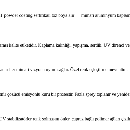
powder coating sertifikalı toz boya alır — mimari alüminyum kaplama 
kalite etiketidir. Kaplama kalınlığı, yapışma, sertlik, UV direnci ve k
adar her mimari vizyona uyum sağlar. Özel renk eşleştirme mevcuttur.
ır çözücü emisyonlu kuru bir prosestir. Fazla sprey toplanır ve yeniden
abilizatörler renk solmasını önler, çapraz bağlı polimer ağları çizil