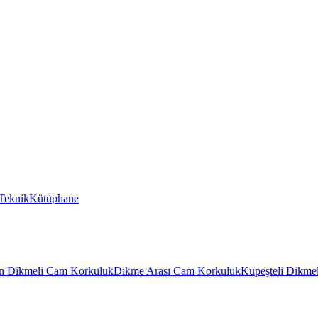
Teknik
Kütüphane
n Dikmeli Cam Korkuluk
Dikme Arası Cam Korkuluk
Küpeşteli Dikme